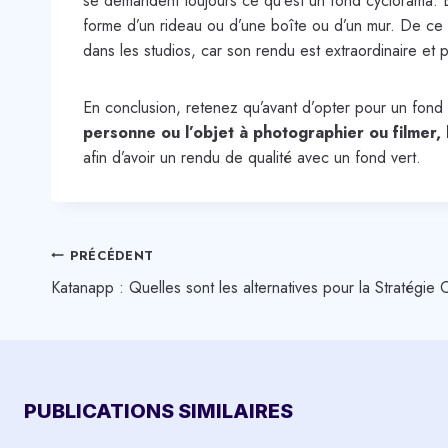
se demandent toujours ce qu’est un fond cyclorama. En 
forme d’un rideau ou d’une boîte ou d’un mur. De ce fa
dans les studios, car son rendu est extraordinaire et 
En conclusion, retenez qu’avant d’opter pour un fond ve
personne ou l’objet à photographier ou filmer,
afin d’avoir un rendu de qualité avec un fond vert.
NAVIGATION
PRÉCÉDENT
DE
Katanapp : Quelles sont les alternatives pour la Stratégi
L’ARTICLE
PUBLICATIONS SIMILAIRES