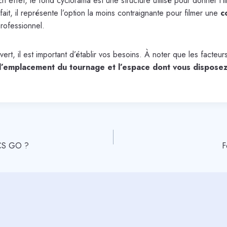
effet, le fond cyclorama est une structure utilisé pour donner l’i
it, il représente l’option la moins contraignante pour filmer une
c
professionnel.
rt, il est important d’établir vos besoins. À noter que les facteurs
 l’emplacement du tournage et l’espace dont vous dispose
e CS GO ?
F