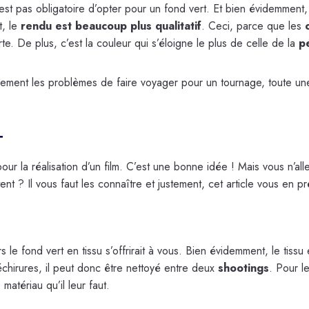
’est pas obligatoire d’opter pour un fond vert. Et bien évidemment, 
t, le
rendu est beaucoup plus qualitatif
. Ceci, parce que les
e. De plus, c’est la couleur qui s’éloigne le plus de celle de la
p
rablement les problèmes de faire voyager pour un tournage, toute u
RT
ur la réalisation d’un film. C’est une bonne idée ! Mais vous n’a
ent ? Il vous faut les connaître et justement, cet article vous en p
rs le fond vert en tissu s’offrirait à vous. Bien évidemment, le tis
 déchirures, il peut donc être nettoyé entre deux
shootings
. Pour l
 matériau qu’il leur faut.