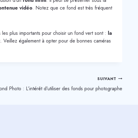
llusion d’un
fond infini
. Il peut se présenter sous la
ontenue vidéo
. Notez que ce fond est très fréquent
 les plus importants pour choisir un fond vert sont :
la
z
. Veillez également à opter pour de bonnes caméras
SUIVANT
ond Photo : L’intérêt d’utiliser des fonds pour photographe